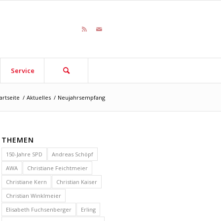
Service
artseite
/
Aktuelles
/
Neujahrsempfang
THEMEN
150-Jahre SPD
Andreas Schöpf
AWA
Christiane Feichtmeier
Christiane Kern
Christian Kaiser
Christian Winklmeier
Elisabeth Fuchsenberger
Erling