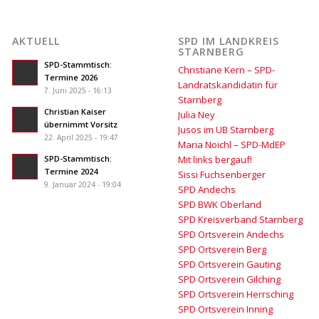
AKTUELL
SPD IM LANDKREIS
STARNBERG
SPD-Stammtisch:
Christiane Kern – SPD-
Termine 2026
Landratskandidatin für
7. Juni 2025 - 16:13
Starnberg
Christian Kaiser
Julia Ney
übernimmt Vorsitz
Jusos im UB Starnberg
22. April 2025 - 19:47
Maria Noichl – SPD-MdEP
SPD-Stammtisch:
Mit links bergauf!
Termine 2024
Sissi Fuchsenberger
9. Januar 2024 - 19:04
SPD Andechs
SPD BWK Oberland
SPD Kreisverband Starnberg
SPD Ortsverein Andechs
SPD Ortsverein Berg
SPD Ortsverein Gauting
SPD Ortsverein Gilching
SPD Ortsverein Herrsching
SPD Ortsverein Inning