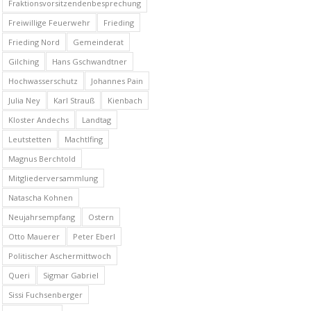
Fraktionsvorsitzendenbesprechung
Freiwillige Feuerwehr
Frieding
Frieding Nord
Gemeinderat
Gilching
Hans Gschwandtner
Hochwasserschutz
Johannes Pain
Julia Ney
Karl Strauß
Kienbach
Kloster Andechs
Landtag
Leutstetten
Machtlfing
Magnus Berchtold
Mitgliederversammlung
Natascha Kohnen
Neujahrsempfang
Ostern
Otto Mauerer
Peter Eberl
Politischer Aschermittwoch
Queri
Sigmar Gabriel
Sissi Fuchsenberger