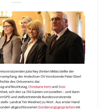
svorsitzenden Julia Ney (hinten Mitte) stellte der
rsempfang, der Andechser OV-Vorsitzende Peter Eberl
chichte des Ortsvereins dar.
tag und Bezirkstag,
Christiane Kern
und
Sissi
heit, sich den ca.150 Gästen vorzustellen – und dann
ernSPD und stellvertretende Bundesvorsitzende
tellv. Landrat Tim Weidner) zu Wort . Aus erster Hand
4 Stunden abgeschlossenen
Sondierungsgesprächen
mit