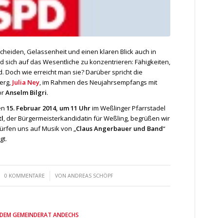
heiden, Gelassenheit und einen klaren Blick auch in
 sich auf das Wesentliche zu konzentrieren: Fähigkeiten,
ind. Doch wie erreicht man sie? Darüber spricht die
erg,
Julia Ney
, im Rahmen des Neujahrsempfangs mit
or
Anselm Bilgri
.
en
15. Februar 2014, um 11 Uhr
im Weßlinger Pfarrstadel
l
, der Bürgermeisterkandidatin für Weßling, begrüßen wir
dürfen uns auf Musik von „
Claus Angerbauer und Band
“
gt.
/
0 KOMMENTARE
VON
ANDREAS SCHÖPF
 DEM GEMEINDERAT ANDECHS