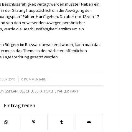
Beschlussfähigkeit vertagt werden musste? Neben ein
 in der Sitzung hauptsächlich um die Abwägung der
auungsplan “
Pähler Hart
” gehen. Da aber nur 12 von 17
nd von den Anwesenden 4 wegen persönlicher
, wurde die Beschlussfähigkeit letztlich um ein
nen Bürgern im Ratssaal anwesend waren, kann man das
Nun muss das Thema in der nächsten öffentlichen
ie Tagesordnung gesetzt werden.
/
/
OBER 2010
0 KOMMENTARE
UNGSPLAN
,
BESCHLUSSFÄHIGKEIT
,
PÄHLER HART
Eintrag teilen