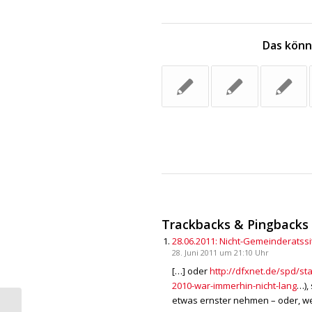
Das könn
Trackbacks & Pingbacks
28.06.2011: Nicht-Gemeinderatss
28. Juni 2011 um 21:10 Uhr
[…] oder
http://dfxnet.de/spd/s
2010-war-immerhin-nicht-lang
…),
etwas ernster nehmen – oder, w
Anti-Atom-Demo in