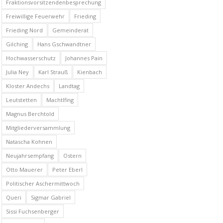
Fraktionsvorsitzendenbesprechung
Freiwillige Feuerwehr
Frieding
Frieding Nord
Gemeinderat
Gilching
Hans Gschwandtner
Hochwasserschutz
Johannes Pain
Julia Ney
Karl Strauß
Kienbach
Kloster Andechs
Landtag
Leutstetten
Machtlfing
Magnus Berchtold
Mitgliederversammlung
Natascha Kohnen
Neujahrsempfang
Ostern
Otto Mauerer
Peter Eberl
Politischer Aschermittwoch
Queri
Sigmar Gabriel
Sissi Fuchsenberger