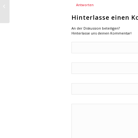
München am 9.10.2010
Antworten
– SPD-Kreisverband
Hinterlasse einen 
Starnberg zahlreich...
An der Diskussion beteiligen?
Hinterlasse uns deinen Kommentar!